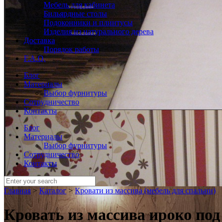
Мебель для кабинета
Бильярдные столы
Подоконники и плинтусы
Изделия из натурального дерева
Доставка
Порядок работы
F.A.Q.
Блог
Материалы
Выбор фурнитуры
Сотрудничество
Контакты
Блог
Материалы
Выбор фурнитуры
Сотрудничество
Контакты
Главная
>
Каталог
>
Кровати из массива (мебель для спальни)
Кровать из массива ироко по