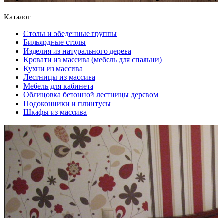
Каталог
Cтолы и обеденные группы
Бильярдные столы
Изделия из натурального дерева
Кровати из массива (мебель для спальни)
Кухни из массива
Лестницы из массива
Мебель для кабинета
Облицовка бетонной лестницы деревом
Подоконники и плинтусы
Шкафы из массива