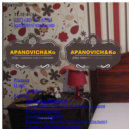
Обратный звонок
ТЕЛЕФОН:
+375 (29) 655-67-84
lesmebby@gmail.com
Главная
О нас
Отзывы
Каталог
Лестницы из массива
Облицовка бетонной лестницы деревом
Кухни из массива
Шкафы из массива
Кровати из массива (мебель для спальни)
Cтолы и обеденные группы